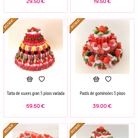
29.50
€
19.50
€
Tarta de xuxes gran 5 pisos variada
Pastís de gominoles 3 pisos
59.50
€
39.00
€