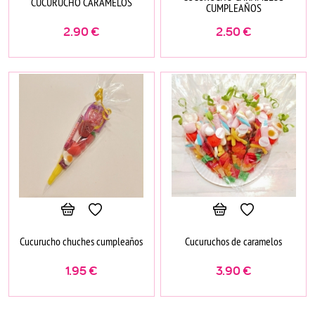
CUCURUCHO CARAMELOS
CUMPLEAÑOS
2.90
€
2.50
€
Cucurucho chuches cumpleaños
Cucuruchos de caramelos
1.95
€
3.90
€