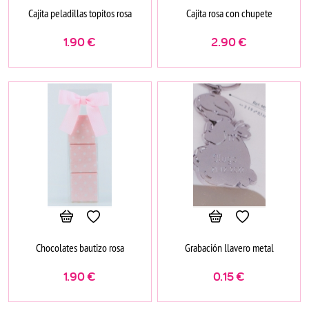
Cajita peladillas topitos rosa
Cajita rosa con chupete
1.90
€
2.90
€
Chocolates bautizo rosa
Grabación llavero metal
1.90
€
0.15
€