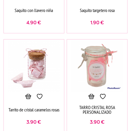
Saquito con llavero niña
Saquito targetero rosa
4.90
€
1.90
€
TARRO CRISTAL ROSA
Tarrito de cristal caramelos rosas
PERSONALIZADO
3.90
€
3.90
€