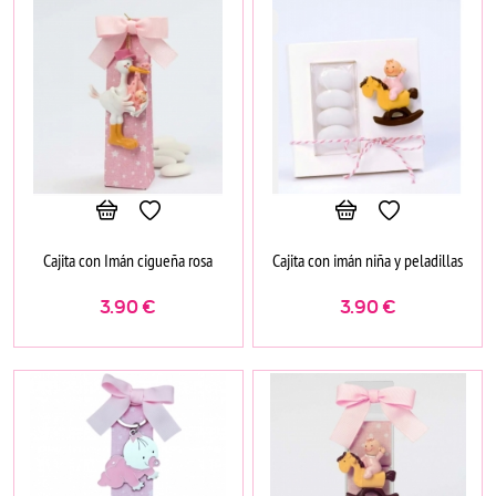
Cajita con Imán cigueña rosa
Cajita con imán niña y peladillas
3.90
€
3.90
€