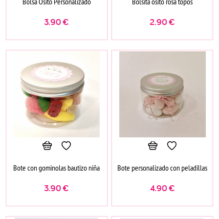
Bolsa Osito Personalizado
Bolsita osito rosa topos
3.90
€
2.90
€
Bote con gominolas bautizo niña
Bote personalizado con peladillas
3.90
€
4.90
€