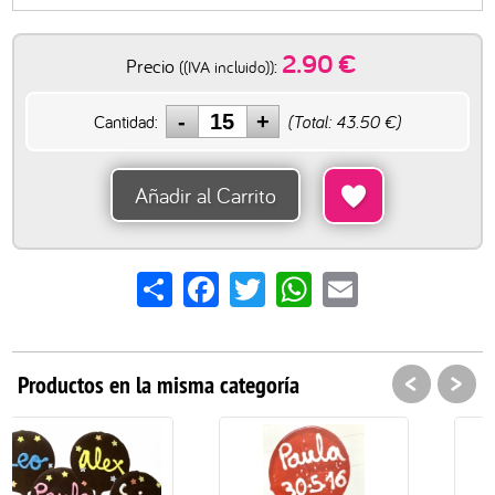
2.90
€
Precio
:
((IVA incluido))
Cantidad:
(Total:
43.50
€)
Añadir al Carrito
Share
Facebook
Twitter
WhatsApp
Email
<
>
Productos en la misma categoría