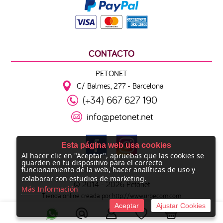
CONTACTO
PETONET
C/ Balmes, 277 - Barcelona
(+34) 667 627 190
info@petonet.net
Esta página web usa cookies
Al hacer clic en "Aceptar", apruebas que las cookies se
guarden en tu dispositivo para el correcto
funcionamiento de la web, hacer analíticas de uso y
colaborar con estudios de marketing.
© 2014 -
2026 Petonet
Más Información
Tienda online creada por http://www.urbecom.com
Aceptar
Ajustar Cookies