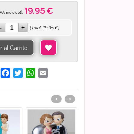
19.95
€
:
IVA incluido))
(Total:
19.95
€)
r al Carrito
hare
Facebook
Twitter
WhatsApp
Email
<
>