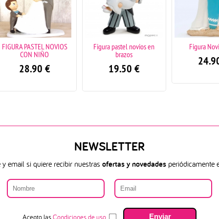
A PASTEL NOVIOS
Figura pastel novios en
Figura Novios Surf
CON NIÑO
brazos
24.90
€
28.90
€
19.50
€
NEWSLETTER
y email si quiere recibir nuestras
ofertas y novedades
periódicamente e
Acepto las
Condiciones de uso