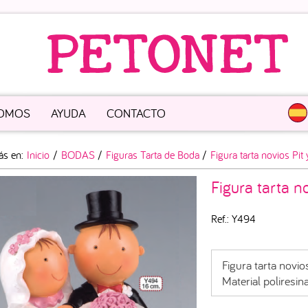
SOMOS
AYUDA
CONTACTO
ás en:
Inicio
/
BODAS
/
Figuras Tarta de Boda
/
Figura tarta novios Pit 
Figura tarta no
Ref.: Y494
Figura tarta novio
Material poliresin