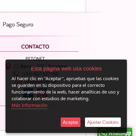
Pago Seguro
CONTACTO
PETONET
C/ Balmes, 277 - Barcelona
Esta página web usa cookies
(+34) 667 627 190
Al hacer clic en "Aceptar", apruebas que las cookies
info@petonet.net
se guarden en tu dispositivo para el correcto
funcionamiento de la web, hacer analíticas de uso y
colaborar con estudios de marketing.
Más Información
Aceptar
Ajustar Cookies